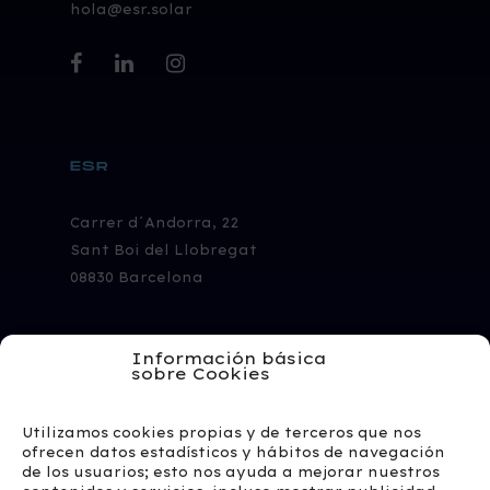
hola@esr.solar
facebook
linkedin
instagram
ESR
Carrer d´Andorra, 22
Sant Boi del Llobregat
08830 Barcelona
Calle del Arroyo del Soto,
Información básica
6 28914 Leganés,
sobre Cookies
Madrid
Utilizamos cookies propias y de terceros que nos
ofrecen datos estadísticos y hábitos de navegación
de los usuarios; esto nos ayuda a mejorar nuestros