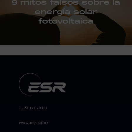
9 mitos falsos sobre la
energía solar
fotovoltaica
T. 93 171 20 88
www.esr.solar