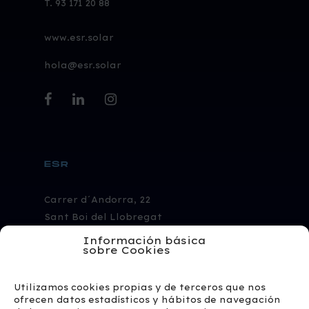
T. 93 171 20 88
www.esr.solar
hola@esr.solar
facebook
linkedin
instagram
ESR
Carrer d´Andorra, 22
Sant Boi del Llobregat
08830 Barcelona
Información básica
sobre Cookies
Calle del Arroyo del Soto,
Utilizamos cookies propias y de terceros que nos
6 28914 Leganés,
ofrecen datos estadísticos y hábitos de navegación