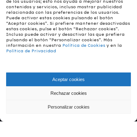
Madrid
de los usuarios; esto nos ayuda a mejorar nuestros
contenidos y servicios, incluso mostrar publicidad
relacionada con las preferencias de los usuarios.
Puede activar estas cookies pulsando el botón
“Aceptar cookies”. Si prefiere mantener desactivadas
estas cookies, pulse el botón “Rechazar cookies”.
SITE MAP
Incluso puede activar y desactivar las que prefiera
pulsando el botón “Personalizar cookies”. Más
información en nuestra
Política de Cookies
y en la
Placas Fotovoltaicas
Política de Privacidad
FAQ
Quiénes somos
Blog
Presupuesto gratuito
Aceptar cookies
Trabaja con nosotros
Rechazar cookies
Personalizar cookies
© 2026 ESR Energy Solutions.
Política de privacidad
Aviso legal
Política de Cookies
Política de Redes Sociales